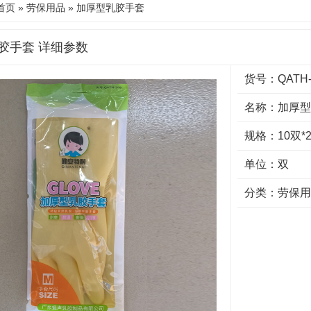
首页
»
劳保用品
» 加厚型乳胶手套
胶手套 详细参数
货号：QATH-
名称：加厚型
规格：10双*2
单位：双
分类：
劳保用