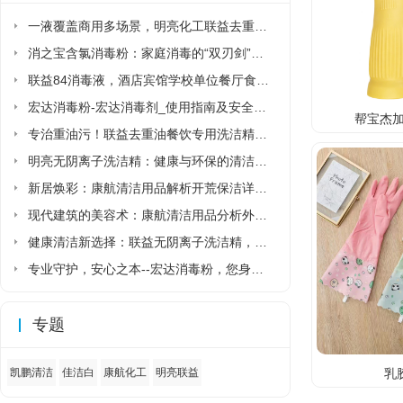
一液覆盖商用多场景，明亮化工联益去重油洗洁精省去多品类采购麻烦
消之宝含氯消毒粉：家庭消毒的“双刃剑”该如何正确使用?
联益84消毒液，酒店宾馆学校单位餐厅食堂专用84消毒液厂家直销
宏达消毒粉-宏达消毒剂_使用指南及安全须知
帮宝杰加
专治重油污！联益去重油餐饮专用洗洁精让后厨清洁更省力
明亮无阴离子洗洁精：健康与环保的清洁新选择
新居焕彩：康航清洁用品解析开荒保洁详细流程
现代建筑的美容术：康航清洁用品分析外墙清洗详细流程
健康清洁新选择：联益无阴离子洗洁精，守护家人与环境的安心之选
专业守护，安心之本--宏达消毒粉，您身边的健康卫士
专题
乳
凯鹏清洁
佳洁白
康航化工
明亮联益