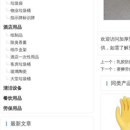
垃圾袋
物业垃圾桶
指示牌标识牌
酒店用品
纸制品
欢迎访问加厚型乳
除臭香薰
供，如需了解
纸巾盒架
酒店一次性用品
上一个：
乳胶防
客房垃圾桶
下一个：
赛狮劳保
玻璃陶瓷
大堂垃圾桶
同类产
清洁设备
餐饮用品
劳保用品
最新文章