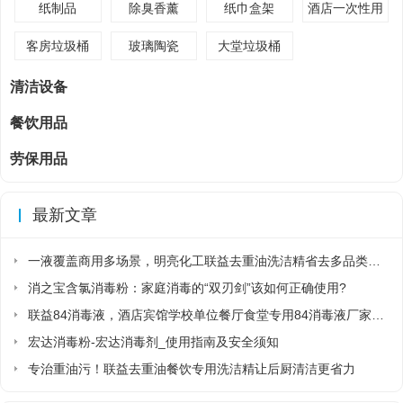
纸制品
除臭香薰
纸巾盒架
酒店一次性用
品
客房垃圾桶
玻璃陶瓷
大堂垃圾桶
清洁设备
餐饮用品
劳保用品
最新文章
一液覆盖商用多场景，明亮化工联益去重油洗洁精省去多品类采购麻烦
消之宝含氯消毒粉：家庭消毒的“双刃剑”该如何正确使用?
联益84消毒液，酒店宾馆学校单位餐厅食堂专用84消毒液厂家直销
宏达消毒粉-宏达消毒剂_使用指南及安全须知
专治重油污！联益去重油餐饮专用洗洁精让后厨清洁更省力