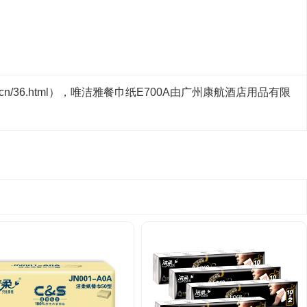
om.cn/36.html），唯洁雅餐巾纸E700A由广州康航酒店用品有限