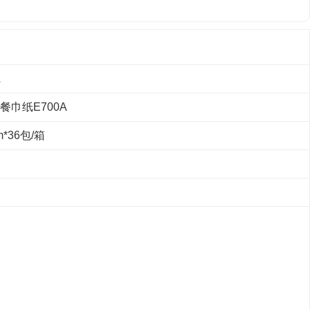
A
餐巾纸E700A
*36包/箱