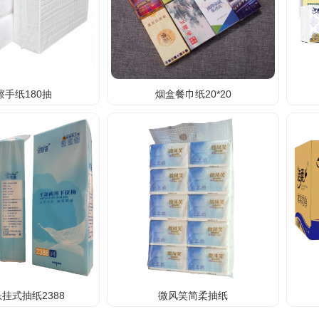
擦手纸180抽
烟盒餐巾纸20*20
挂式抽纸2388
微风笑简柔抽纸