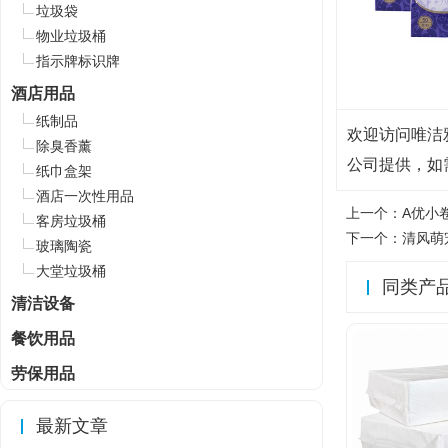
垃圾袋
物业垃圾桶
指示牌标识牌
酒店用品
纸制品
欢迎访问唯洁雅餐
除臭香薰
公司提供，如
纸巾盒架
酒店一次性用品
上一个：
A优小卷
客房垃圾桶
下一个：
清风萌
玻璃陶瓷
大堂垃圾桶
同类产
清洁设备
餐饮用品
劳保用品
最新文章