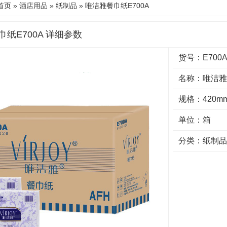
首页
»
酒店用品
»
纸制品
» 唯洁雅餐巾纸E700A
纸E700A 详细参数
货号：E700
名称：唯洁雅
规格：420mm
单位：箱
分类：
纸制品