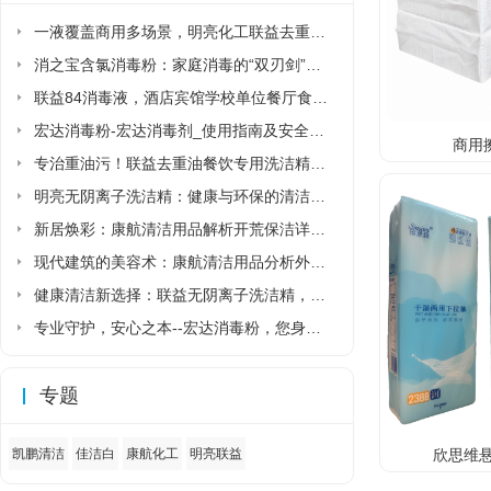
一液覆盖商用多场景，明亮化工联益去重油洗洁精省去多品类采购麻烦
消之宝含氯消毒粉：家庭消毒的“双刃剑”该如何正确使用?
联益84消毒液，酒店宾馆学校单位餐厅食堂专用84消毒液厂家直销
宏达消毒粉-宏达消毒剂_使用指南及安全须知
商用
专治重油污！联益去重油餐饮专用洗洁精让后厨清洁更省力
明亮无阴离子洗洁精：健康与环保的清洁新选择
新居焕彩：康航清洁用品解析开荒保洁详细流程
现代建筑的美容术：康航清洁用品分析外墙清洗详细流程
健康清洁新选择：联益无阴离子洗洁精，守护家人与环境的安心之选
专业守护，安心之本--宏达消毒粉，您身边的健康卫士
专题
欣思维悬
凯鹏清洁
佳洁白
康航化工
明亮联益