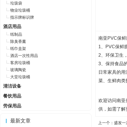
垃圾袋
物业垃圾桶
指示牌标识牌
酒店用品
纸制品
南亚PVC保
除臭香薰
1、PVC保
纸巾盒架
2、环保卫生
酒店一次性用品
客房垃圾桶
3、保持食品
玻璃陶瓷
日常家具的用
大堂垃圾桶
菜、生鲜肉类
清洁设备
餐饮用品
欢迎访问南亚保鲜
劳保用品
供，如需了解
最新文章
上一个：
盛发一次