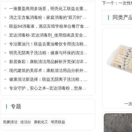
下一个：
一次性纸
一液覆盖商用多场景，明亮化工联益去重油洗洁精省去多品类采购麻烦
同类产
消之宝含氯消毒粉：家庭消毒的“双刃剑”该如何正确使用?
联益84消毒液，酒店宾馆学校单位餐厅食堂专用84消毒液厂家直销
宏达消毒粉-宏达消毒剂_使用指南及安全须知
专治重油污！联益去重油餐饮专用洗洁精让后厨清洁更省力
明亮无阴离子洗洁精：健康与环保的清洁新选择
新居焕彩：康航清洁用品解析开荒保洁详细流程
现代建筑的美容术：康航清洁用品分析外墙清洗详细流程
健康清洁新选择：联益无阴离子洗洁精，守护家人与环境的安心之选
专业守护，安心之本--宏达消毒粉，您身边的健康卫士
一次
专题
凯鹏清洁
佳洁白
康航化工
明亮联益