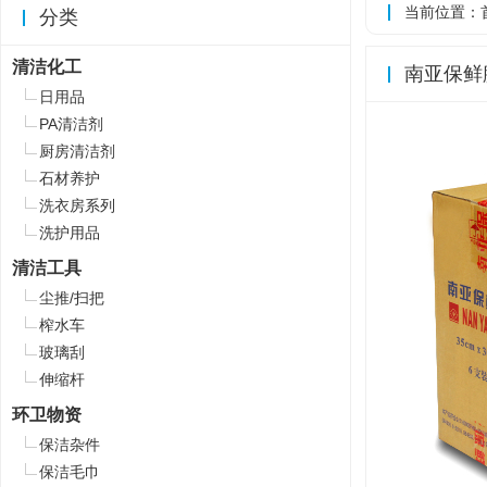
当前位置：
分类
清洁化工
南亚保鲜膜
日用品
PA清洁剂
厨房清洁剂
石材养护
洗衣房系列
洗护用品
清洁工具
尘推/扫把
榨水车
玻璃刮
伸缩杆
环卫物资
保洁杂件
保洁毛巾