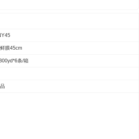
Y45
鲜膜45cm
00yd*6条/箱
品