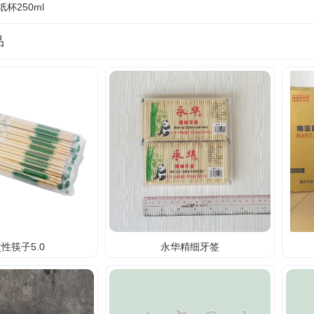
杯250ml
品
性筷子5.0
永华精细牙签