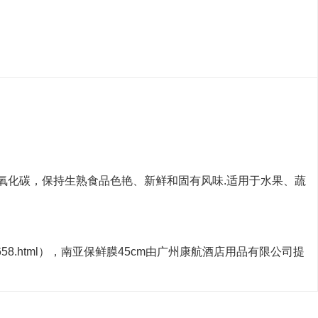
氧化碳，保持生熟食品色艳、新鲜和固有风味.适用于水果、蔬
.cn/658.html），南亚保鲜膜45cm由广州康航酒店用品有限公司提