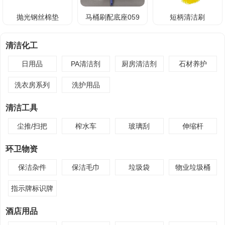
抛光钢丝棉垫
马桶刷配底座059
短柄清洁刷
清洁化工
日用品
PA清洁剂
厨房清洁剂
石材养护
洗衣房系列
洗护用品
清洁工具
尘推/扫把
榨水车
玻璃刮
伸缩杆
环卫物资
保洁杂件
保洁毛巾
垃圾袋
物业垃圾桶
指示牌标识牌
酒店用品