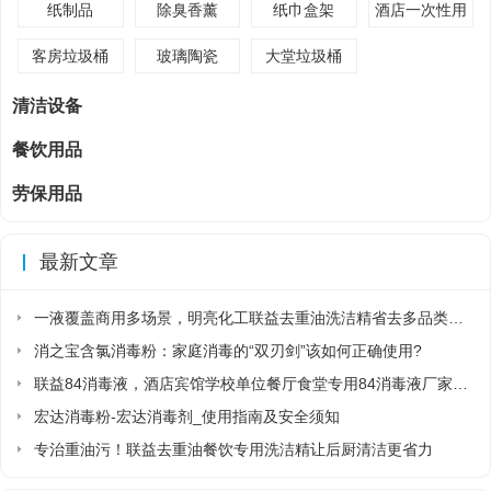
纸制品
除臭香薰
纸巾盒架
酒店一次性用
品
客房垃圾桶
玻璃陶瓷
大堂垃圾桶
清洁设备
餐饮用品
劳保用品
最新文章
一液覆盖商用多场景，明亮化工联益去重油洗洁精省去多品类采购麻烦
消之宝含氯消毒粉：家庭消毒的“双刃剑”该如何正确使用?
联益84消毒液，酒店宾馆学校单位餐厅食堂专用84消毒液厂家直销
宏达消毒粉-宏达消毒剂_使用指南及安全须知
专治重油污！联益去重油餐饮专用洗洁精让后厨清洁更省力