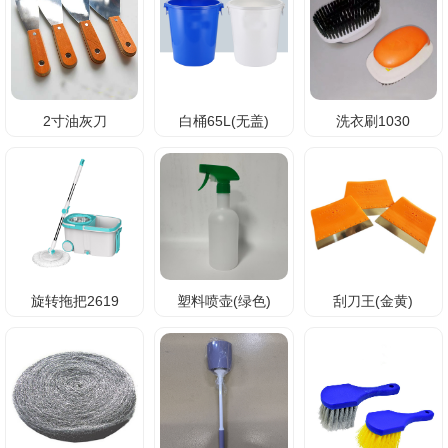
2寸油灰刀
白桶65L(无盖)
洗衣刷1030
旋转拖把2619
塑料喷壶(绿色)
刮刀王(金黄)