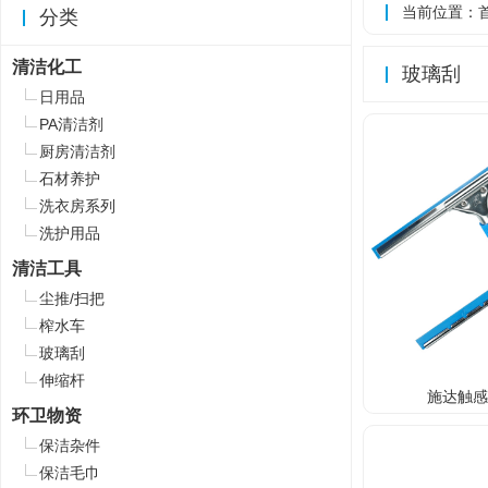
当前位置：
分类
清洁化工
玻璃刮
日用品
PA清洁剂
厨房清洁剂
石材养护
洗衣房系列
洗护用品
清洁工具
尘推/扫把
榨水车
玻璃刮
伸缩杆
施达触
环卫物资
保洁杂件
保洁毛巾