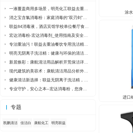
一液覆盖商用多场景，明亮化工联益去重油洗洁精省去多品类采购麻烦
涂
消之宝含氯消毒粉：家庭消毒的“双刃剑”该如何正确使用?
联益84消毒液，酒店宾馆学校单位餐厅食堂专用84消毒液厂家直销
宏达消毒粉-宏达消毒剂_使用指南及安全须知
专治重油污！联益去重油餐饮专用洗洁精让后厨清洁更省力
明亮无阴离子洗洁精：健康与环保的清洁新选择
新居焕彩：康航清洁用品解析开荒保洁详细流程
现代建筑的美容术：康航清洁用品分析外墙清洗详细流程
健康清洁新选择：联益无阴离子洗洁精，守护家人与环境的安心之选
专业守护，安心之本--宏达消毒粉，您身边的健康卫士
进口
专题
凯鹏清洁
佳洁白
康航化工
明亮联益