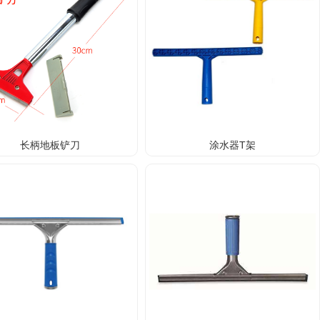
长柄地板铲刀
涂水器T架