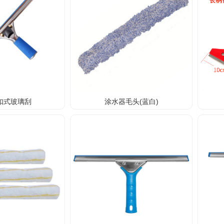
扣式玻璃刮
涂水器毛头(蓝白)