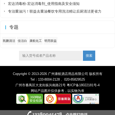
宏达消毒粉-宏达消毒剂_使用指南及安全须知
专治重油污！联益去重油餐饮专用洗洁精让后厨清洁更省力
专题
凯鹏清洁
佳洁白
康航化工
明亮联益
搜索
Copyright © 2013-2026 广州康航酒店用品有限公司 版权所有
Tel：133-8004-2128 、020-85829525
广州市番禺区大龙街振兴南路21号
粤ICP备18022181号-4
网站产品图片仅供参考，以实物为准