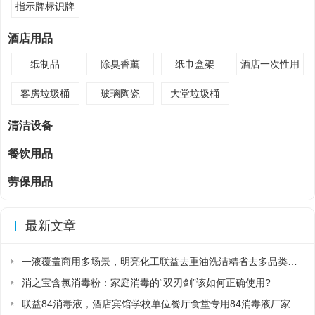
指示牌标识牌
酒店用品
纸制品
除臭香薰
纸巾盒架
酒店一次性用
品
客房垃圾桶
玻璃陶瓷
大堂垃圾桶
清洁设备
餐饮用品
劳保用品
最新文章
一液覆盖商用多场景，明亮化工联益去重油洗洁精省去多品类采购麻烦
消之宝含氯消毒粉：家庭消毒的“双刃剑”该如何正确使用?
联益84消毒液，酒店宾馆学校单位餐厅食堂专用84消毒液厂家直销