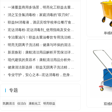
一液覆盖商用多场景，明亮化工联益去重油洗洁精省去多品类采购麻烦
消之宝含氯消毒粉：家庭消毒的“双刃剑”该如何正确使用?
联益84消毒液，酒店宾馆学校单位餐厅食堂专用84消毒液厂家直销
宏达消毒粉-宏达消毒剂_使用指南及安全须知
单桶榨
专治重油污！联益去重油餐饮专用洗洁精让后厨清洁更省力
明亮无阴离子洗洁精：健康与环保的清洁新选择
新居焕彩：康航清洁用品解析开荒保洁详细流程
现代建筑的美容术：康航清洁用品分析外墙清洗详细流程
健康清洁新选择：联益无阴离子洗洁精，守护家人与环境的安心之选
专业守护，安心之本--宏达消毒粉，您身边的健康卫士
专题
双桶榨
凯鹏清洁
佳洁白
康航化工
明亮联益