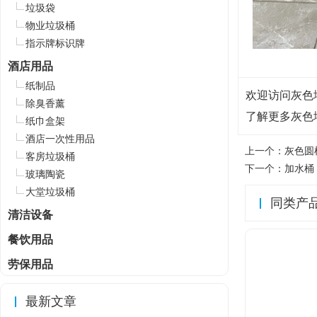
垃圾袋
物业垃圾桶
指示牌标识牌
酒店用品
纸制品
欢迎访问灰色地拖
除臭香薰
了解更多灰色
纸巾盒架
酒店一次性用品
上一个：
灰色圆
客房垃圾桶
下一个：
加水桶
玻璃陶瓷
大堂垃圾桶
同类产
清洁设备
餐饮用品
劳保用品
最新文章