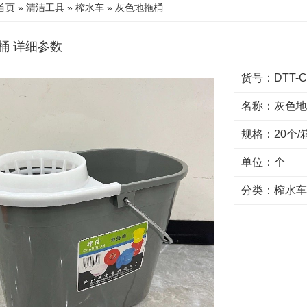
首页
»
清洁工具
»
榨水车
» 灰色地拖桶
桶 详细参数
货号：DTT-C
名称：灰色地
规格：20个/
单位：个
分类：
榨水车