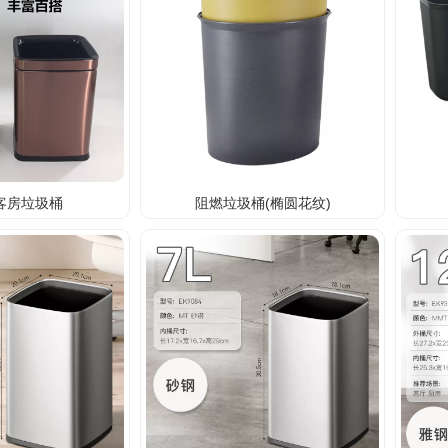
客房垃圾桶
阻燃垃圾桶(椭圆花纹)