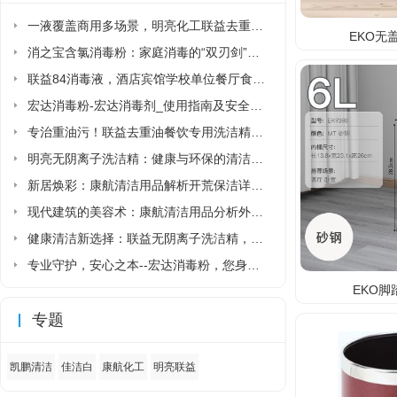
一液覆盖商用多场景，明亮化工联益去重油洗洁精省去多品类采购麻烦
EKO无
消之宝含氯消毒粉：家庭消毒的“双刃剑”该如何正确使用?
联益84消毒液，酒店宾馆学校单位餐厅食堂专用84消毒液厂家直销
宏达消毒粉-宏达消毒剂_使用指南及安全须知
专治重油污！联益去重油餐饮专用洗洁精让后厨清洁更省力
明亮无阴离子洗洁精：健康与环保的清洁新选择
新居焕彩：康航清洁用品解析开荒保洁详细流程
现代建筑的美容术：康航清洁用品分析外墙清洗详细流程
健康清洁新选择：联益无阴离子洗洁精，守护家人与环境的安心之选
专业守护，安心之本--宏达消毒粉，您身边的健康卫士
EKO脚
专题
凯鹏清洁
佳洁白
康航化工
明亮联益