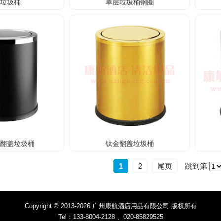
层垃圾桶
单层垃圾桶钢圈
形翻盖垃圾桶
钛金翻盖垃圾桶
1
2
尾页
跳到第
Copyright © 2013-2026 广州康航酒店用品有限公司 版权所有
Tel：133-8004-2128 、020-85829525