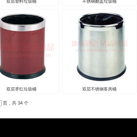
双层塑料垃圾桶
不锈钢翻盖垃圾桶
双层枣红垃圾桶
双层不锈钢客房桶
页，共 34 个