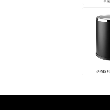
单
烤漆圆