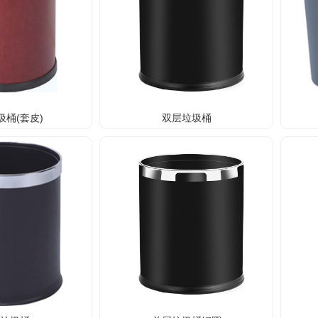
圾桶(套皮)
双层垃圾桶