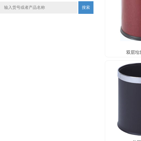
搜索
双层垃