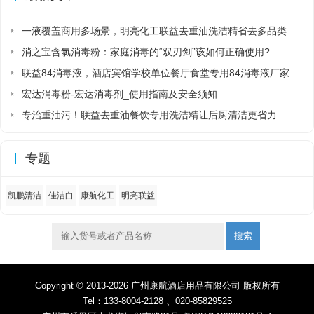
一液覆盖商用多场景，明亮化工联益去重油洗洁精省去多品类采购麻烦
消之宝含氯消毒粉：家庭消毒的“双刃剑”该如何正确使用?
联益84消毒液，酒店宾馆学校单位餐厅食堂专用84消毒液厂家直销
宏达消毒粉-宏达消毒剂_使用指南及安全须知
专治重油污！联益去重油餐饮专用洗洁精让后厨清洁更省力
专题
凯鹏清洁
佳洁白
康航化工
明亮联益
搜索
Copyright © 2013-2026 广州康航酒店用品有限公司 版权所有
Tel：133-8004-2128 、020-85829525