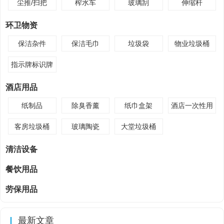
尘推/扫把
榨水车
玻璃刮
伸缩杆
环卫物资
保洁杂件
保洁毛巾
垃圾袋
物业垃圾桶
指示牌标识牌
酒店用品
纸制品
除臭香薰
纸巾盒架
酒店一次性用
品
客房垃圾桶
玻璃陶瓷
大堂垃圾桶
清洁设备
餐饮用品
劳保用品
最新文章