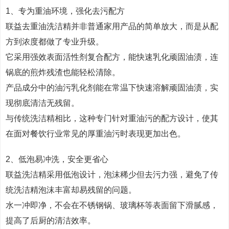
1、专为重油环境，强化去污配方
联益去重油洗洁精并非普通家用产品的简单放大，而是从配
方到浓度都做了专业升级。
它采用强效表面活性剂复合配方，能快速乳化顽固油渍，连
锅底的煎炸残渣也能轻松清除。
产品成分中的油污乳化剂能在常温下快速溶解顽固油渍，实
现彻底清洁无残留。
与传统洗洁精相比，这种专门针对重油污的配方设计，使其
在面对餐饮行业常见的厚重油污时表现更加出色。
2、低泡易冲洗，安全更省心
联益洗洁精采用低泡设计，泡沫稀少但去污力强，避免了传
统洗洁精泡沫丰富却易残留的问题。
水一冲即净，不会在不锈钢锅、玻璃杯等表面留下滑腻感，
提高了后厨的清洁效率。