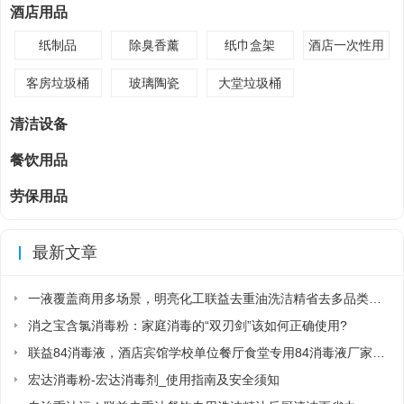
酒店用品
纸制品
除臭香薰
纸巾盒架
酒店一次性用
品
客房垃圾桶
玻璃陶瓷
大堂垃圾桶
清洁设备
餐饮用品
劳保用品
最新文章
一液覆盖商用多场景，明亮化工联益去重油洗洁精省去多品类采购麻烦
消之宝含氯消毒粉：家庭消毒的“双刃剑”该如何正确使用?
联益84消毒液，酒店宾馆学校单位餐厅食堂专用84消毒液厂家直销
宏达消毒粉-宏达消毒剂_使用指南及安全须知