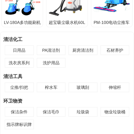
LV-180A多功能刷机
超宝吸尘吸水机60L
PM-100电动尘推车
清洁化工
日用品
PA清洁剂
厨房清洁剂
石材养护
洗衣房系列
洗护用品
清洁工具
尘推/扫把
榨水车
玻璃刮
伸缩杆
环卫物资
保洁杂件
保洁毛巾
垃圾袋
物业垃圾桶
指示牌标识牌