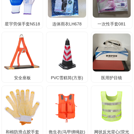
星宇劳保手套N518
连体雨衣LH678
一次性手套081
安全座板
PVC雪糕筒(方形)
医用护目镜
和棉防滑点胶手套
救生衣(马甲绑绳款)
网状反光背心(荧光