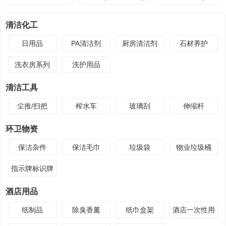
绿)
清洁化工
日用品
PA清洁剂
厨房清洁剂
石材养护
洗衣房系列
洗护用品
清洁工具
尘推/扫把
榨水车
玻璃刮
伸缩杆
环卫物资
保洁杂件
保洁毛巾
垃圾袋
物业垃圾桶
指示牌标识牌
酒店用品
纸制品
除臭香薰
纸巾盒架
酒店一次性用
品