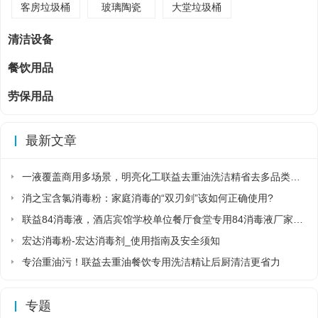
客房垃圾桶
玻璃陶瓷
大堂垃圾桶
清洁设备
餐饮用品
劳保用品
最新文章
一液覆盖商用多场景，明亮化工联益去重油洗洁精省去多品类采购麻烦
消之宝含氯消毒粉：家庭消毒的“双刃剑”该如何正确使用?
联益84消毒液，酒店宾馆学校单位餐厅食堂专用84消毒液厂家直销
宏达消毒粉-宏达消毒剂_使用指南及安全须知
专治重油污！联益去重油餐饮专用洗洁精让后厨清洁更省力
专题