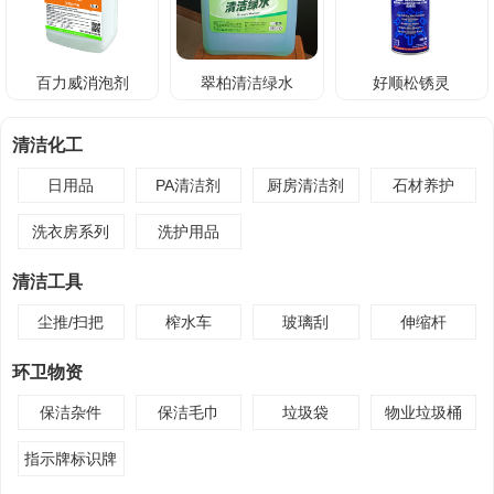
百力威消泡剂
翠柏清洁绿水
好顺松锈灵
清洁化工
日用品
PA清洁剂
厨房清洁剂
石材养护
洗衣房系列
洗护用品
清洁工具
尘推/扫把
榨水车
玻璃刮
伸缩杆
环卫物资
保洁杂件
保洁毛巾
垃圾袋
物业垃圾桶
指示牌标识牌