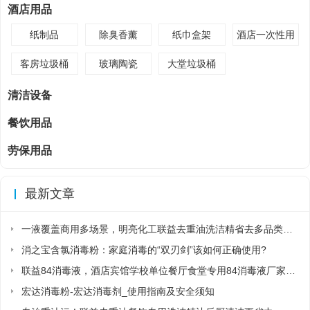
酒店用品
纸制品
除臭香薰
纸巾盒架
酒店一次性用
品
客房垃圾桶
玻璃陶瓷
大堂垃圾桶
清洁设备
餐饮用品
劳保用品
最新文章
一液覆盖商用多场景，明亮化工联益去重油洗洁精省去多品类采购麻烦
消之宝含氯消毒粉：家庭消毒的“双刃剑”该如何正确使用?
联益84消毒液，酒店宾馆学校单位餐厅食堂专用84消毒液厂家直销
宏达消毒粉-宏达消毒剂_使用指南及安全须知