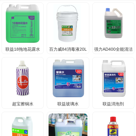
联益18拖地花露水
百力威84消毒液20L
强力AD400全能清洁
剂
超宝擦铜水
联益玻璃水
联益消泡剂