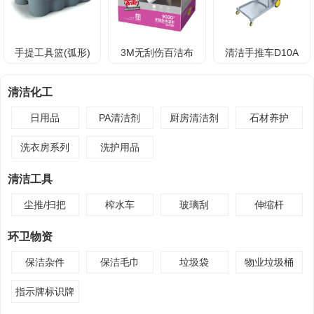
手提工具篮(弧形)
3M无刮伤百洁布
清洁手推车D10A
清洁化工
日用品
PA清洁剂
厨房清洁剂
石材养护
洗衣房系列
洗护用品
清洁工具
尘推/扫把
榨水车
玻璃刮
伸缩杆
环卫物资
保洁杂件
保洁毛巾
垃圾袋
物业垃圾桶
指示牌标识牌