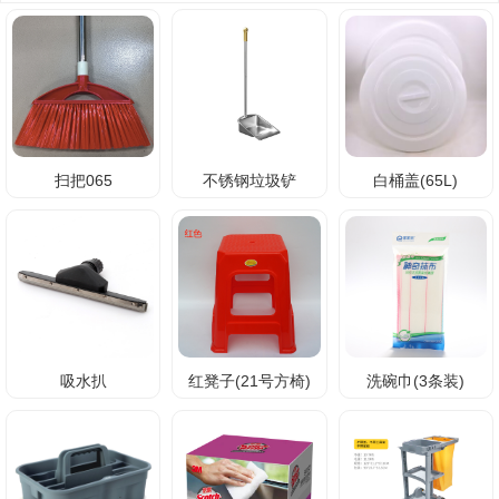
扫把065
不锈钢垃圾铲
白桶盖(65L)
吸水扒
红凳子(21号方椅)
洗碗巾(3条装)