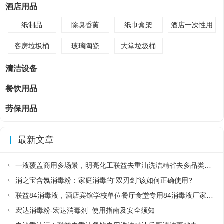
酒店用品
纸制品
除臭香薰
纸巾盒架
酒店一次性用
品
客房垃圾桶
玻璃陶瓷
大堂垃圾桶
清洁设备
餐饮用品
劳保用品
最新文章
一液覆盖商用多场景，明亮化工联益去重油洗洁精省去多品类采购麻烦
消之宝含氯消毒粉：家庭消毒的“双刃剑”该如何正确使用?
联益84消毒液，酒店宾馆学校单位餐厅食堂专用84消毒液厂家直销
宏达消毒粉-宏达消毒剂_使用指南及安全须知