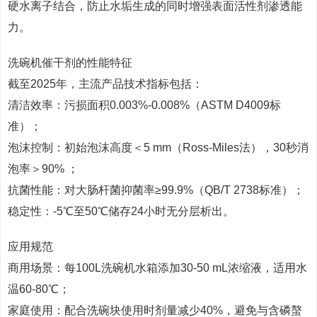
硬水离子结合，防止水垢生成的同时增强表面活性剂渗透能
力。
洗碗机催干剂的性能特征
截至2025年，主流产品技术指标包括：
清洁效率：污损面积0.003%-0.008%（ASTM D4009标
准）；
泡沫控制：初始泡沫高度＜5 mm（Ross-Miles法），30秒消
泡率＞90% ；
抗菌性能：对大肠杆菌抑菌率≥99.9%（QB/T 2738标准）；
稳定性：-5℃至50℃储存24小时无分层析出。
应用规范
商用场景：每100L洗碗机水箱添加30-50 mL浓缩液，适用水
温60-80℃；
家庭使用：配合洗碗块使用时剂量减少40%，避免与含磷螯