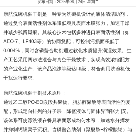
发布日期：2025年06月24日 星期二
康航洗碗机催干剂是一种专为洗碗机设计的液体清洁助剂，
通过复合表面活性剂体系降低餐具表面水膜张力，加速干燥
并减少残留斑痕。其核心技术包括多种进口表面活性剂（如
AEO-7、LF403等）的协同复配，可控制污损面积低于
0.004%，同时含磷螯合助剂通过软化水质提升润湿效果。生
产工艺采用两步法混合与真空干燥技术，实现高效浓缩配方
的产业化生产。该产品泡沫等级达I-II级，符合商用洗碗机低
干扰运行要求。
康航洗碗机催干剂技术原理：
通过乙二醇PO-EO嵌段共聚物、脂肪醇聚醚等表面活性剂复
配，形成定向排列的分子层，降低液体与固体界面张力 [5]。
该体系可使漂洗液在餐具表面形成均匀水帘，加速水分挥发
并抑制钙镁离子沉积。含磷螯合助剂（聚醚胺+柠檬酸钠）与