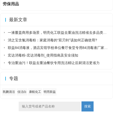
劳保用品
最新文章
一液覆盖商用多场景，明亮化工联益去重油洗洁精省去多品类采购麻烦
消之宝含氯消毒粉：家庭消毒的“双刃剑”该如何正确使用?
联益84消毒液，酒店宾馆学校单位餐厅食堂专用84消毒液厂家直销
宏达消毒粉-宏达消毒剂_使用指南及安全须知
专治重油污！联益去重油餐饮专用洗洁精让后厨清洁更省力
专题
凯鹏清洁
佳洁白
康航化工
明亮联益
搜索