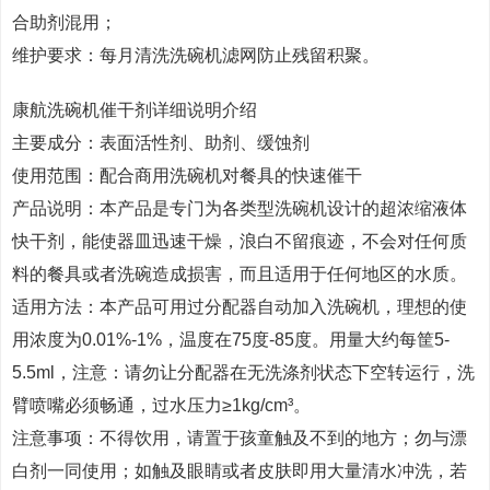
合助剂混用；
维护要求：每月清洗洗碗机滤网防止残留积聚。
康航洗碗机催干剂详细说明介绍
主要成分：表面活性剂、助剂、缓蚀剂
使用范围：配合商用洗碗机对餐具的快速催干
产品说明：本产品是专门为各类型洗碗机设计的超浓缩液体
快干剂，能使器皿迅速干燥，浪白不留痕迹，不会对任何质
料的餐具或者洗碗造成损害，而且适用于任何地区的水质。
适用方法：本产品可用过分配器自动加入洗碗机，理想的使
用浓度为0.01%-1%，温度在75度-85度。用量大约每筐5-
5.5ml，注意：请勿让分配器在无洗涤剂状态下空转运行，洗
臂喷嘴必须畅通，过水压力≥1kg/cm³。
注意事项：不得饮用，请置于孩童触及不到的地方；勿与漂
白剂一同使用；如触及眼睛或者皮肤即用大量清水冲洗，若