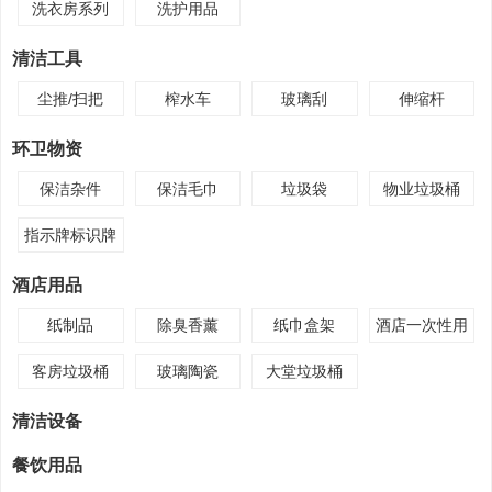
洗衣房系列
洗护用品
清洁工具
尘推/扫把
榨水车
玻璃刮
伸缩杆
环卫物资
保洁杂件
保洁毛巾
垃圾袋
物业垃圾桶
指示牌标识牌
酒店用品
纸制品
除臭香薰
纸巾盒架
酒店一次性用
品
客房垃圾桶
玻璃陶瓷
大堂垃圾桶
清洁设备
餐饮用品