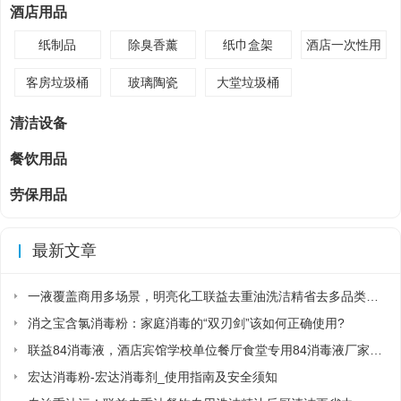
酒店用品
纸制品
除臭香薰
纸巾盒架
酒店一次性用
品
客房垃圾桶
玻璃陶瓷
大堂垃圾桶
清洁设备
餐饮用品
劳保用品
最新文章
一液覆盖商用多场景，明亮化工联益去重油洗洁精省去多品类采购麻烦
消之宝含氯消毒粉：家庭消毒的“双刃剑”该如何正确使用?
联益84消毒液，酒店宾馆学校单位餐厅食堂专用84消毒液厂家直销
宏达消毒粉-宏达消毒剂_使用指南及安全须知