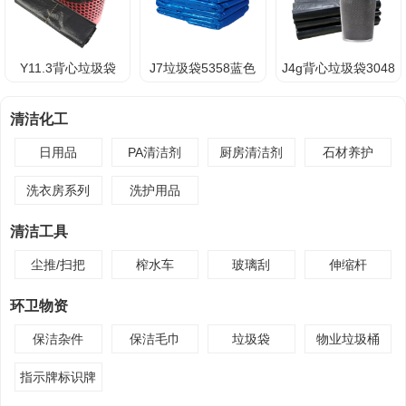
Y11.3背心垃圾袋
J7垃圾袋5358蓝色
J4g背心垃圾袋3048
4868
清洁化工
日用品
PA清洁剂
厨房清洁剂
石材养护
洗衣房系列
洗护用品
清洁工具
尘推/扫把
榨水车
玻璃刮
伸缩杆
环卫物资
保洁杂件
保洁毛巾
垃圾袋
物业垃圾桶
指示牌标识牌