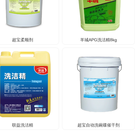
超宝柔顺剂
羊城APG洗洁精8kg
联益洗洁精
超宝自动洗碗碟催干剂