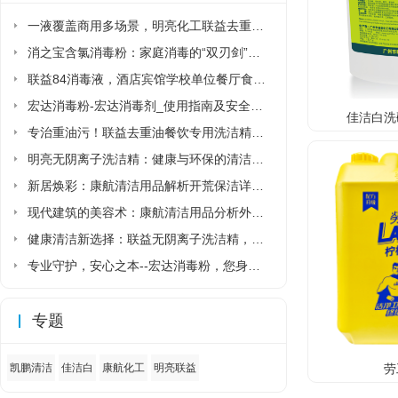
一液覆盖商用多场景，明亮化工联益去重油洗洁精省去多品类采购麻烦
消之宝含氯消毒粉：家庭消毒的“双刃剑”该如何正确使用?
联益84消毒液，酒店宾馆学校单位餐厅食堂专用84消毒液厂家直销
宏达消毒粉-宏达消毒剂_使用指南及安全须知
佳洁白洗
专治重油污！联益去重油餐饮专用洗洁精让后厨清洁更省力
明亮无阴离子洗洁精：健康与环保的清洁新选择
新居焕彩：康航清洁用品解析开荒保洁详细流程
现代建筑的美容术：康航清洁用品分析外墙清洗详细流程
健康清洁新选择：联益无阴离子洗洁精，守护家人与环境的安心之选
专业守护，安心之本--宏达消毒粉，您身边的健康卫士
专题
劳
凯鹏清洁
佳洁白
康航化工
明亮联益