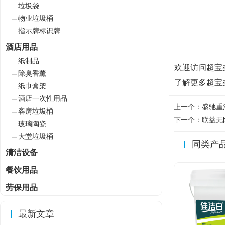
垃圾袋
物业垃圾桶
指示牌标识牌
酒店用品
纸制品
欢迎访问超宝柔顺
除臭香薰
了解更多超宝
纸巾盒架
酒店一次性用品
上一个：
盛驰重
客房垃圾桶
下一个：
联益无
玻璃陶瓷
大堂垃圾桶
同类产
清洁设备
餐饮用品
劳保用品
最新文章