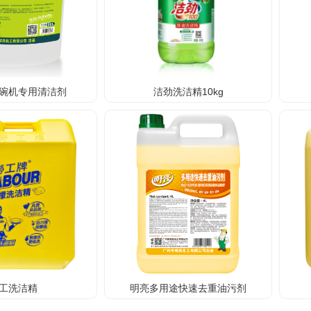
碗机专用清洁剂
洁劲洗洁精10kg
工洗洁精
明亮多用途快速去重油污剂