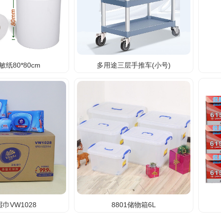
纸80*80cm
多用途三层手推车(小号)
巾VW1028
8801储物箱6L