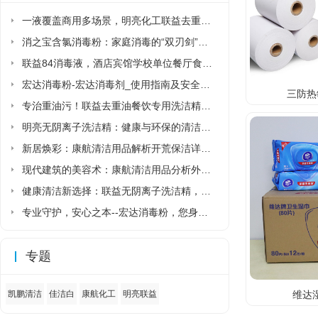
一液覆盖商用多场景，明亮化工联益去重油洗洁精省去多品类采购麻烦
消之宝含氯消毒粉：家庭消毒的“双刃剑”该如何正确使用?
联益84消毒液，酒店宾馆学校单位餐厅食堂专用84消毒液厂家直销
宏达消毒粉-宏达消毒剂_使用指南及安全须知
三防热敏
专治重油污！联益去重油餐饮专用洗洁精让后厨清洁更省力
明亮无阴离子洗洁精：健康与环保的清洁新选择
新居焕彩：康航清洁用品解析开荒保洁详细流程
现代建筑的美容术：康航清洁用品分析外墙清洗详细流程
健康清洁新选择：联益无阴离子洗洁精，守护家人与环境的安心之选
专业守护，安心之本--宏达消毒粉，您身边的健康卫士
专题
维达湿
凯鹏清洁
佳洁白
康航化工
明亮联益