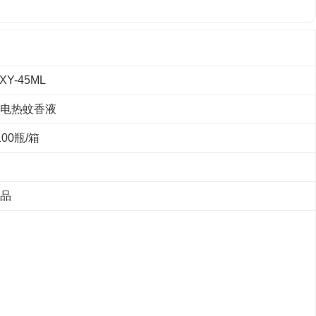
Y-45ML
电热蚊香液
100瓶/箱
品