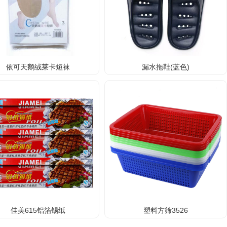
依可天鹅绒莱卡短袜
漏水拖鞋(蓝色)
佳美615铝箔锡纸
塑料方筛3526