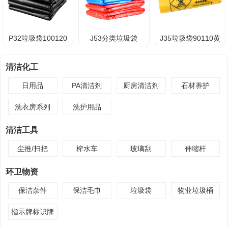
P32垃圾袋100120
J53分类垃圾袋
J35垃圾袋90110黄
120140
色
清洁化工
日用品
PA清洁剂
厨房清洁剂
石材养护
洗衣房系列
洗护用品
清洁工具
尘推/扫把
榨水车
玻璃刮
伸缩杆
环卫物资
保洁杂件
保洁毛巾
垃圾袋
物业垃圾桶
指示牌标识牌