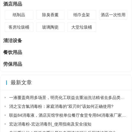
酒店用品
纸制品
除臭香薰
纸巾盒架
酒店一次性用
品
客房垃圾桶
玻璃陶瓷
大堂垃圾桶
清洁设备
餐饮用品
劳保用品
最新文章
一液覆盖商用多场景，明亮化工联益去重油洗洁精省去多品类采购麻烦
消之宝含氯消毒粉：家庭消毒的“双刃剑”该如何正确使用?
联益84消毒液，酒店宾馆学校单位餐厅食堂专用84消毒液厂家直销
宏达消毒粉-宏达消毒剂_使用指南及安全须知