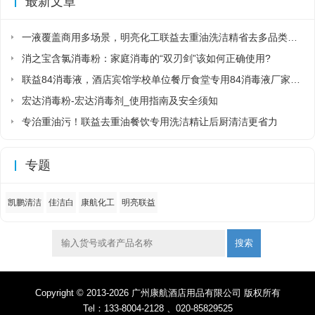
最新文章
一液覆盖商用多场景，明亮化工联益去重油洗洁精省去多品类采购麻烦
消之宝含氯消毒粉：家庭消毒的“双刃剑”该如何正确使用?
联益84消毒液，酒店宾馆学校单位餐厅食堂专用84消毒液厂家直销
宏达消毒粉-宏达消毒剂_使用指南及安全须知
专治重油污！联益去重油餐饮专用洗洁精让后厨清洁更省力
专题
凯鹏清洁
佳洁白
康航化工
明亮联益
搜索
Copyright © 2013-2026 广州康航酒店用品有限公司 版权所有
Tel：133-8004-2128 、020-85829525