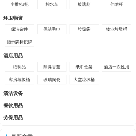
尘推/扫把
榨水车
玻璃刮
伸缩杆
环卫物资
保洁杂件
保洁毛巾
垃圾袋
物业垃圾桶
指示牌标识牌
酒店用品
纸制品
除臭香薰
纸巾盒架
酒店一次性用
品
客房垃圾桶
玻璃陶瓷
大堂垃圾桶
清洁设备
餐饮用品
劳保用品