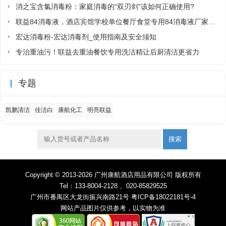
消之宝含氯消毒粉：家庭消毒的“双刃剑”该如何正确使用?
联益84消毒液，酒店宾馆学校单位餐厅食堂专用84消毒液厂家直销
宏达消毒粉-宏达消毒剂_使用指南及安全须知
专治重油污！联益去重油餐饮专用洗洁精让后厨清洁更省力
专题
凯鹏清洁
佳洁白
康航化工
明亮联益
搜索
Copyright © 2013-2026 广州康航酒店用品有限公司 版权所有
Tel：133-8004-2128 、020-85829525
广州市番禺区大龙街振兴南路21号
粤ICP备18022181号-4
网站产品图片仅供参考，以实物为准