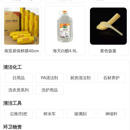
南亚厨保鲜膜40cm
海天白醋4.9L
黄色饭羹
清洁化工
日用品
PA清洁剂
厨房清洁剂
石材养护
洗衣房系列
洗护用品
清洁工具
尘推/扫把
榨水车
玻璃刮
伸缩杆
环卫物资