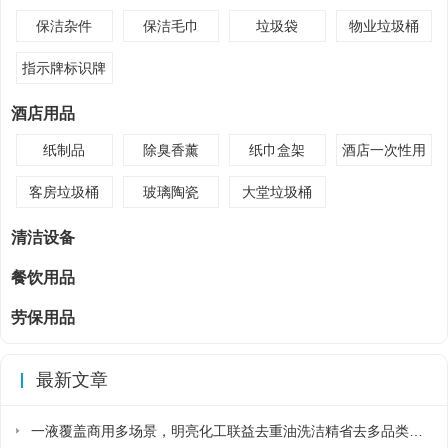
保洁杂件
保洁毛巾
垃圾袋
物业垃圾桶
指示牌标识牌
酒店用品
纸制品
除臭香薰
纸巾盒架
酒店一次性用
品
客房垃圾桶
玻璃陶瓷
大堂垃圾桶
清洁设备
餐饮用品
劳保用品
最新文章
一液覆盖商用多场景，明亮化工联益去重油洗洁精省去多品类采购麻烦