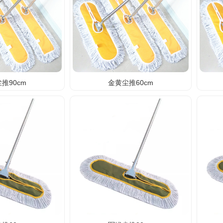
推90cm
金黄尘推60cm