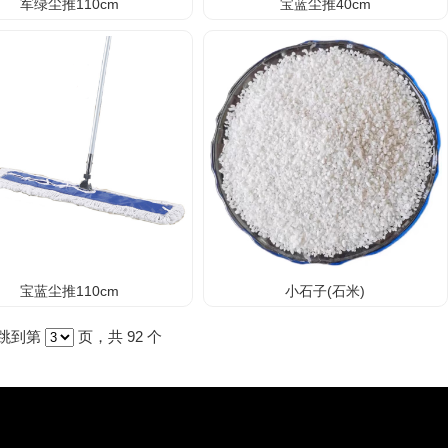
军绿尘推110cm
宝蓝尘推40cm
宝蓝尘推110cm
小石子(石米)
跳到第
页，共 92 个