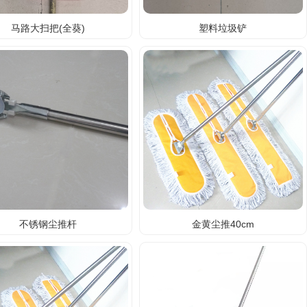
马路大扫把(全葵)
塑料垃圾铲
不锈钢尘推杆
金黄尘推40cm