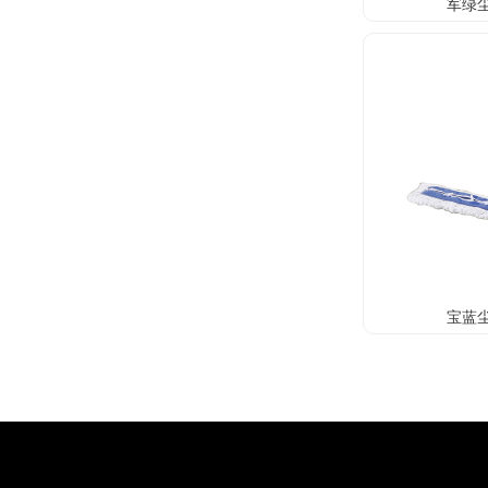
军绿尘
宝蓝尘