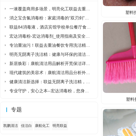
一液覆盖商用多场景，明亮化工联益去重油洗洁精省去多品类采购麻烦
塑料
消之宝含氯消毒粉：家庭消毒的“双刃剑”该如何正确使用?
联益84消毒液，酒店宾馆学校单位餐厅食堂专用84消毒液厂家直销
宏达消毒粉-宏达消毒剂_使用指南及安全须知
专治重油污！联益去重油餐饮专用洗洁精让后厨清洁更省力
明亮无阴离子洗洁精：健康与环保的清洁新选择
新居焕彩：康航清洁用品解析开荒保洁详细流程
现代建筑的美容术：康航清洁用品分析外墙清洗详细流程
健康清洁新选择：联益无阴离子洗洁精，守护家人与环境的安心之选
专业守护，安心之本--宏达消毒粉，您身边的健康卫士
塑料
专题
凯鹏清洁
佳洁白
康航化工
明亮联益