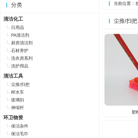
当前位置：
分类
清洁化工
尘推/扫把
日用品
PA清洁剂
厨房清洁剂
石材养护
洗衣房系列
洗护用品
清洁工具
尘推/扫把
榨水车
玻璃刮
伸缩杆
塑
环卫物资
保洁杂件
保洁毛巾