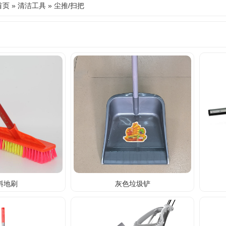
首页
»
清洁工具
»
尘推/扫把
料地刷
灰色垃圾铲