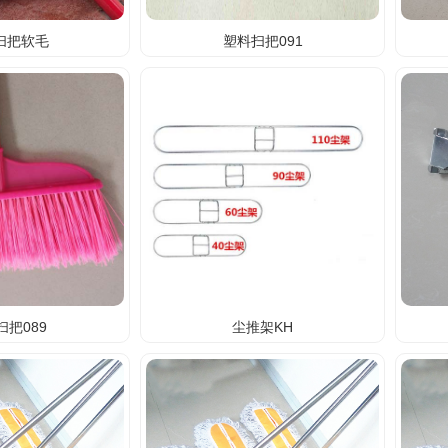
扫把软毛
塑料扫把091
扫把089
尘推架KH