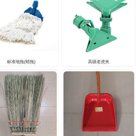
标准地拖(蜡拖)
高级老虎夹