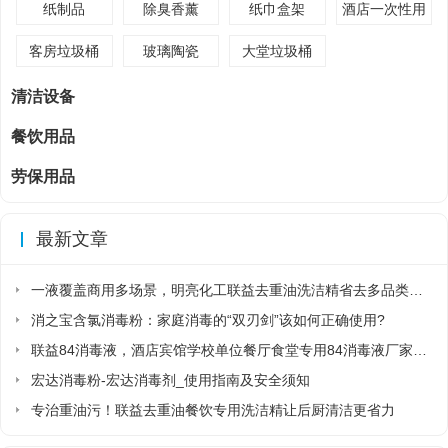
纸制品
除臭香薰
纸巾盒架
酒店一次性用
品
客房垃圾桶
玻璃陶瓷
大堂垃圾桶
清洁设备
餐饮用品
劳保用品
最新文章
一液覆盖商用多场景，明亮化工联益去重油洗洁精省去多品类采购麻烦
消之宝含氯消毒粉：家庭消毒的“双刃剑”该如何正确使用?
联益84消毒液，酒店宾馆学校单位餐厅食堂专用84消毒液厂家直销
宏达消毒粉-宏达消毒剂_使用指南及安全须知
专治重油污！联益去重油餐饮专用洗洁精让后厨清洁更省力