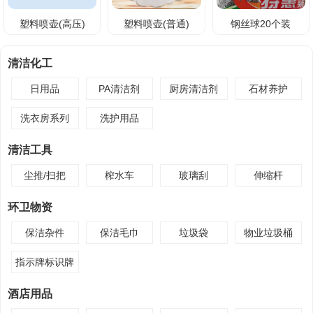
塑料喷壶(高压)
塑料喷壶(普通)
钢丝球20个装
清洁化工
日用品
PA清洁剂
厨房清洁剂
石材养护
洗衣房系列
洗护用品
清洁工具
尘推/扫把
榨水车
玻璃刮
伸缩杆
环卫物资
保洁杂件
保洁毛巾
垃圾袋
物业垃圾桶
指示牌标识牌
酒店用品