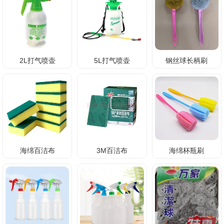
2L打气喷壶
5L打气喷壶
钢丝球长柄刷
海绵百洁布
3M百洁布
海绵杯瓶刷