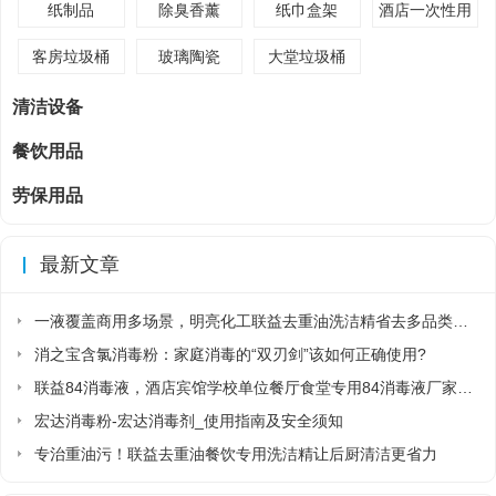
纸制品
除臭香薰
纸巾盒架
酒店一次性用
品
客房垃圾桶
玻璃陶瓷
大堂垃圾桶
清洁设备
餐饮用品
劳保用品
最新文章
一液覆盖商用多场景，明亮化工联益去重油洗洁精省去多品类采购麻烦
消之宝含氯消毒粉：家庭消毒的“双刃剑”该如何正确使用?
联益84消毒液，酒店宾馆学校单位餐厅食堂专用84消毒液厂家直销
宏达消毒粉-宏达消毒剂_使用指南及安全须知
专治重油污！联益去重油餐饮专用洗洁精让后厨清洁更省力