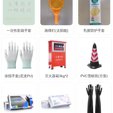
一次性彩袋手套
路障灯(太阳能)
乳胶防护手套
涂指手套(尼龙PU)
灭火器箱3kg*2
PVC雪糕筒(方形)