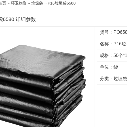
首页
»
环卫物资
»
垃圾袋
» P16垃圾袋6580
袋6580 详细参数
货号：PO658
名称：P16垃
规格：50个*1
单位：袋
分类：
垃圾袋