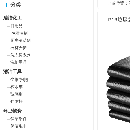
当前位置：
分类
清洁化工
P16垃圾
日用品
PA清洁剂
厨房清洁剂
石材养护
洗衣房系列
洗护用品
清洁工具
尘推/扫把
榨水车
玻璃刮
伸缩杆
环卫物资
保洁杂件
保洁毛巾