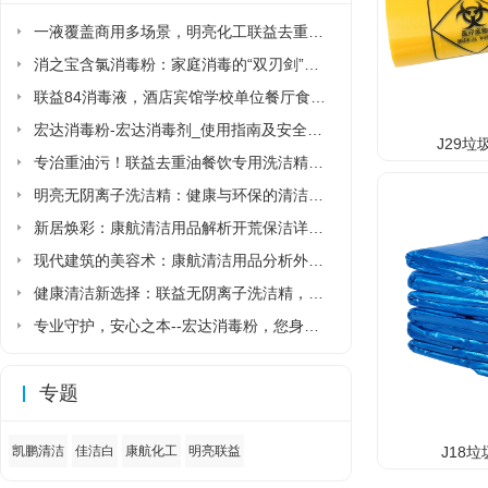
一液覆盖商用多场景，明亮化工联益去重油洗洁精省去多品类采购麻烦
消之宝含氯消毒粉：家庭消毒的“双刃剑”该如何正确使用?
联益84消毒液，酒店宾馆学校单位餐厅食堂专用84消毒液厂家直销
宏达消毒粉-宏达消毒剂_使用指南及安全须知
J29垃
专治重油污！联益去重油餐饮专用洗洁精让后厨清洁更省力
明亮无阴离子洗洁精：健康与环保的清洁新选择
新居焕彩：康航清洁用品解析开荒保洁详细流程
现代建筑的美容术：康航清洁用品分析外墙清洗详细流程
健康清洁新选择：联益无阴离子洗洁精，守护家人与环境的安心之选
专业守护，安心之本--宏达消毒粉，您身边的健康卫士
专题
J18垃
凯鹏清洁
佳洁白
康航化工
明亮联益