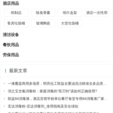
酒店用品
纸制品
除臭香薰
纸巾盒架
酒店一次性用
品
客房垃圾桶
玻璃陶瓷
大堂垃圾桶
清洁设备
餐饮用品
劳保用品
最新文章
一液覆盖商用多场景，明亮化工联益去重油洗洁精省去多品类采购麻烦
消之宝含氯消毒粉：家庭消毒的“双刃剑”该如何正确使用?
联益84消毒液，酒店宾馆学校单位餐厅食堂专用84消毒液厂家直销
宏达消毒粉-宏达消毒剂_使用指南及安全须知