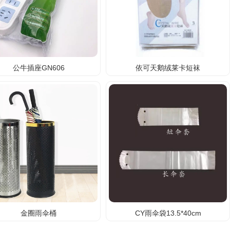
公牛插座GN606
依可天鹅绒莱卡短袜
金圈雨伞桶
CY雨伞袋13.5*40cm