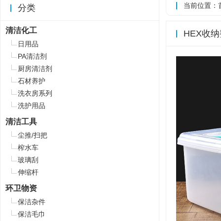
当前位置：
分类
清洁化工
HEX收纳
日用品
PA清洁剂
厨房清洁剂
石材养护
洗衣房系列
洗护用品
清洁工具
尘推/扫把
榨水车
玻璃刮
伸缩杆
环卫物资
保洁杂件
保洁毛巾