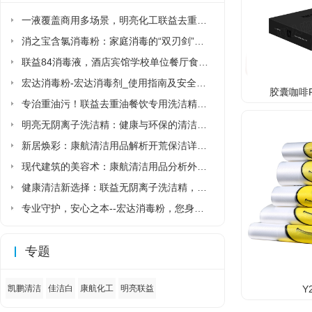
一液覆盖商用多场景，明亮化工联益去重油洗洁精省去多品类采购麻烦
消之宝含氯消毒粉：家庭消毒的“双刃剑”该如何正确使用?
联益84消毒液，酒店宾馆学校单位餐厅食堂专用84消毒液厂家直销
宏达消毒粉-宏达消毒剂_使用指南及安全须知
胶囊咖啡Rist
专治重油污！联益去重油餐饮专用洗洁精让后厨清洁更省力
明亮无阴离子洗洁精：健康与环保的清洁新选择
新居焕彩：康航清洁用品解析开荒保洁详细流程
现代建筑的美容术：康航清洁用品分析外墙清洗详细流程
健康清洁新选择：联益无阴离子洗洁精，守护家人与环境的安心之选
专业守护，安心之本--宏达消毒粉，您身边的健康卫士
专题
Y
凯鹏清洁
佳洁白
康航化工
明亮联益