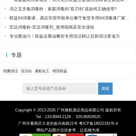
消之宝含氯消毒粉：家庭消毒的“双刃剑”该如何正确使用?
联益84消毒液，酒店宾馆学校单位餐厅食堂专用84消毒液厂家直销
宏达消毒粉-宏达消毒剂_使用指南及安全须知
专治重油污！联益去重油餐饮专用洗洁精让后厨清洁更省力
专题
凯鹏清洁
佳洁白
康航化工
明亮联益
搜索
Copyright © 2013-2026 广州康航酒店用品有限公司 版权所有
Tel：133-8004-2128 、020-85829525
广州市番禺区大龙街振兴南路21号
粤ICP备18022181号-4
网站产品图片仅供参考，以实物为准