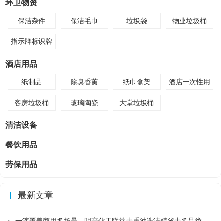
环卫物资
保洁杂件
保洁毛巾
垃圾袋
物业垃圾桶
指示牌标识牌
酒店用品
纸制品
除臭香薰
纸巾盒架
酒店一次性用
品
客房垃圾桶
玻璃陶瓷
大堂垃圾桶
清洁设备
餐饮用品
劳保用品
最新文章
一液覆盖商用多场景，明亮化工联益去重油洗洁精省去多品类采购麻烦