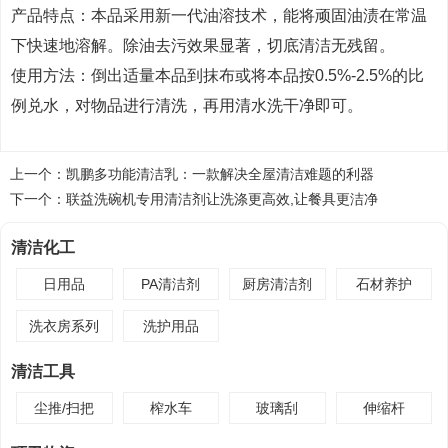
产品特点：本品采用新一代油溶技术，能将顽固油渍在常温
下快速地溶解。除油去污效果显著，切底清洁无残留。
使用方法：倒出适量本品到抹布或将本品按0.5%-2.5%的比
例兑水，对物品进行清洗，再用清水洗干净即可。
上一个：
凯鹏多功能清洁乳：一款解决全屋清洁难题的利器
下一个：
联益洗碗机专用清洁剂让洗涤更高效,让餐具更洁净
清洁化工
日用品
PA清洁剂
厨房清洁剂
石材养护
洗衣房系列
洗护用品
清洁工具
尘推/扫把
榨水车
玻璃刮
伸缩杆