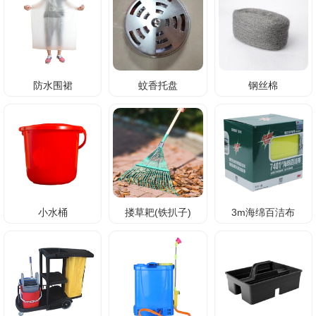
防水围裙
蚊香托盘
钢丝棉
小水桶
搂草耙(铁扒子)
3m海绵百洁布