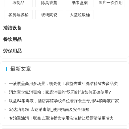
纸制品
除臭香薰
纸巾盒架
酒店一次性用
品
客房垃圾桶
玻璃陶瓷
大堂垃圾桶
清洁设备
餐饮用品
劳保用品
最新文章
一液覆盖商用多场景，明亮化工联益去重油洗洁精省去多品类采购麻烦
消之宝含氯消毒粉：家庭消毒的“双刃剑”该如何正确使用?
联益84消毒液，酒店宾馆学校单位餐厅食堂专用84消毒液厂家直销
宏达消毒粉-宏达消毒剂_使用指南及安全须知
专治重油污！联益去重油餐饮专用洗洁精让后厨清洁更省力