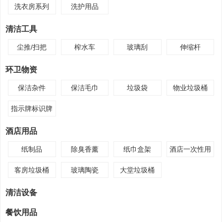
洗衣房系列
洗护用品
清洁工具
尘推/扫把
榨水车
玻璃刮
伸缩杆
环卫物资
保洁杂件
保洁毛巾
垃圾袋
物业垃圾桶
指示牌标识牌
酒店用品
纸制品
除臭香薰
纸巾盒架
酒店一次性用
品
客房垃圾桶
玻璃陶瓷
大堂垃圾桶
清洁设备
餐饮用品