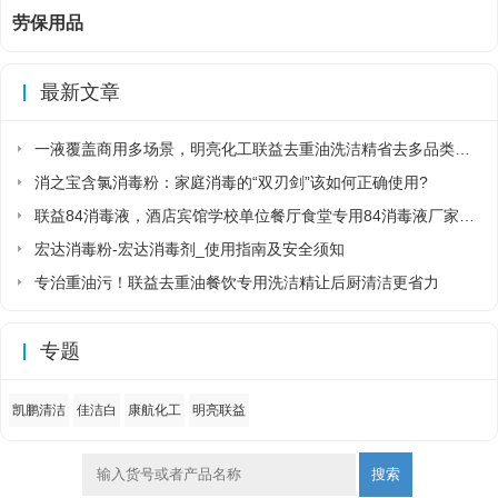
劳保用品
最新文章
一液覆盖商用多场景，明亮化工联益去重油洗洁精省去多品类采购麻烦
消之宝含氯消毒粉：家庭消毒的“双刃剑”该如何正确使用?
联益84消毒液，酒店宾馆学校单位餐厅食堂专用84消毒液厂家直销
宏达消毒粉-宏达消毒剂_使用指南及安全须知
专治重油污！联益去重油餐饮专用洗洁精让后厨清洁更省力
专题
凯鹏清洁
佳洁白
康航化工
明亮联益
搜索