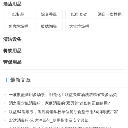
酒店用品
纸制品
除臭香薰
纸巾盒架
酒店一次性用
品
客房垃圾桶
玻璃陶瓷
大堂垃圾桶
清洁设备
餐饮用品
劳保用品
最新文章
一液覆盖商用多场景，明亮化工联益去重油洗洁精省去多品类采购麻烦
消之宝含氯消毒粉：家庭消毒的“双刃剑”该如何正确使用?
联益84消毒液，酒店宾馆学校单位餐厅食堂专用84消毒液厂家直销
宏达消毒粉-宏达消毒剂_使用指南及安全须知