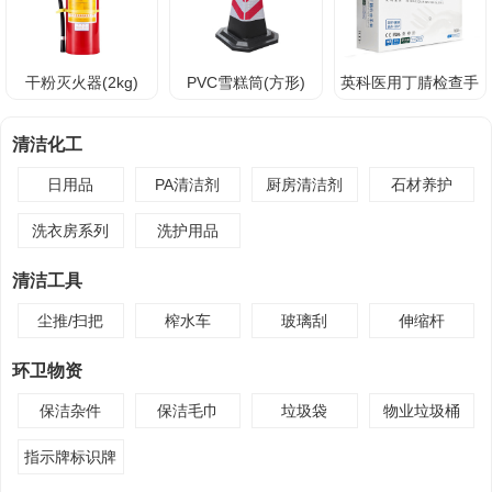
干粉灭火器(2kg)
PVC雪糕筒(方形)
英科医用丁腈检查手
套
清洁化工
日用品
PA清洁剂
厨房清洁剂
石材养护
洗衣房系列
洗护用品
清洁工具
尘推/扫把
榨水车
玻璃刮
伸缩杆
环卫物资
保洁杂件
保洁毛巾
垃圾袋
物业垃圾桶
指示牌标识牌